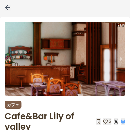
1 of 2
カフェ
Cafe&Bar Lily of
3
valley