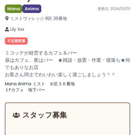
Mana
Anima
更新日:
2024/10/01
ミストヴィレッジ 8区 36番地
Lily Xxx
不定期営業
ミコッテが経営するカフェ＆バー
昼はカフェ、夜はバー ★雑談・放置・作業・寝落ち★何
でもありなお店
お客さん同士でわいわい楽しく過ごしましょう＾＾
Mana Anima ミスト ８区３６番地
１Fカフェ 地下バー
スタッフ募集