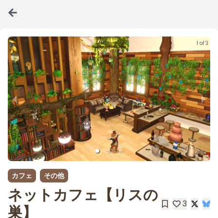
1 of 3
カフェ
その他
ネットカフェ【リスの
3
巣】