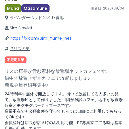
Mana
Masamune
更新日:
2026/08/04
ラベンダーベッド 21区 17番地
Sim Slowlet
https://x.com/Sim_Yume_net
#リスの巣
不定期営業
リスの店長が営む素朴な放置場ネットカフェです。
街中で放置せずネカフェで放置しましょ♪
新規会員登録募集中♪
24時間年中無休で開放してます。街中で放置してる人多いの見
て、放置場所として作りました。1階が雑談カフェ、地下が放置場
個室とモグモグパーティブースです♪
店長不在でも公序良俗を守ってもらえば自由にご利用してもらっ
てOKです♪
会員登録は店長が店番時のみ対応可能。PT募集立ててる時は基本
店長が店番してます。