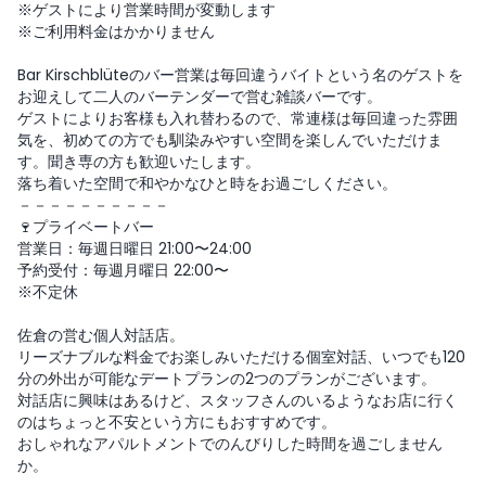
※ゲストにより営業時間が変動します
※ご利用料金はかかりません
Bar Kirschblüteのバー営業は毎回違うバイトという名のゲストを
お迎えして二人のバーテンダーで営む雑談バーです。
ゲストによりお客様も入れ替わるので、常連様は毎回違った雰囲
気を、初めての方でも馴染みやすい空間を楽しんでいただけま
す。聞き専の方も歓迎いたします。
落ち着いた空間で和やかなひと時をお過ごしください。
－－－－－－－－－－
🍷プライベートバー
営業日：毎週日曜日 21:00〜24:00
予約受付：毎週月曜日 22:00〜
※不定休
佐倉の営む個人対話店。
リーズナブルな料金でお楽しみいただける個室対話、いつでも120
分の外出が可能なデートプランの2つのプランがございます。
対話店に興味はあるけど、スタッフさんのいるようなお店に行く
のはちょっと不安という方にもおすすめです。
おしゃれなアパルトメントでのんびりした時間を過ごしません
か。