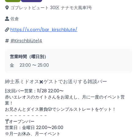
ゴブレットビュート 30区 ナナモ大風車1号
佐倉
https://x.com/bar_kirschblute/
#Kirschblüte14
営業時間（曜日別）
金
23:00
〜
25:00
紳士系ミドオス✖️ゲストでお送りする雑談バー
🍾次回バー営業：11/28 22:00〜
赤いエレオスのカイトさんをお迎えし、月に一度のイベント営
業！
お兄さんとダイス勝負🎲でシンプルストレートをゲット！
－－－－－－－－－－
🍸オープンバー
営業日：金曜日 22:00〜26:00
※月一お休み、月一イベント