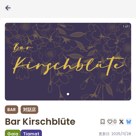
1 of 1
BAR
対話店
Bar Kirschblüte
0
Gaia
Tiamat
更新日:
2025/11/28