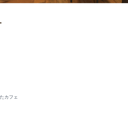
-
したカフェ