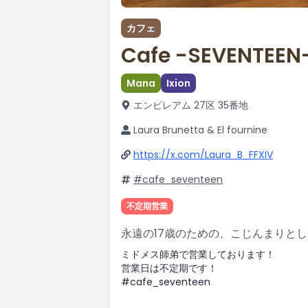
カフェ
Cafe -SEVENTEEN
Mana
Ixion
エンピレアム 27区 35番地
Laura Brunetta & El fournine
https://x.com/Laura_B_FFXIV
#cafe_seventeen
不定期営業
永遠の17歳のための、こじんまりと
ミドメス師弟で営業しております！
営業日は不定期です！
#cafe_seventeen