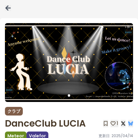
1 of 1
クラブ
DanceClub LUCIA
1
Meteor
Valefor
更新日:
2025/04/14