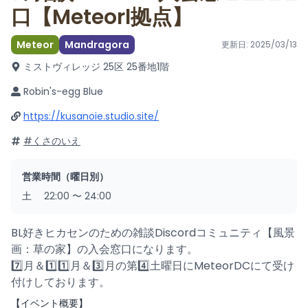
口【Meteorl拠点】
Meteor
Mandragora
更新日:
2025/03/13
ミストヴィレッジ 25区 25番地
1階
Robin's-egg Blue
https://kusanoie.studio.site/
#くさのいえ
営業時間（曜日別）
土
22:00
〜
24:00
BL好きヒカセンのための雑談Discordコミュニティ【風景
画：草の家】の入会窓口になります。
7️⃣月＆1️⃣1️⃣月＆3️⃣月の第4️⃣土曜日にMeteorDCにて受け
付けしております。
【イベント概要】