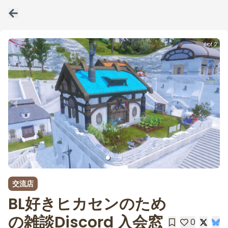
1 of 2
交流店
BL好きヒカセンのため
の雑談Discord 入会窓
0