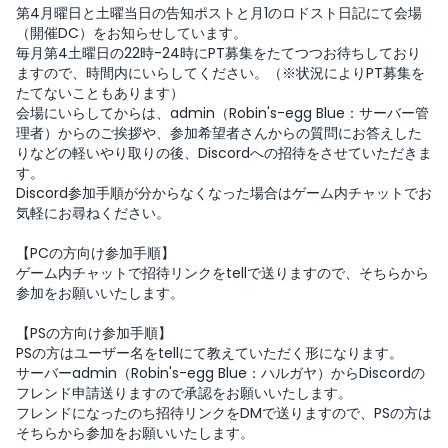
第4月曜日と土曜当日の告知ポストと月1のロドスト日記にて会場
（開催DC）をお知らせしています。
毎月第4土曜日の22時-24時にPT募集をたてつつお待ちしており
ますので、時間内にいらしてください。（※状況によりPT募集を
たてないこともあります）
会場にいらしてからは、admin（Robin's-egg Blue：サーバー管
理者）からのご挨拶や、参加希望者さんからの質問にお答えした
りなどの軽いやり取りの後、Discordへの招待をさせていただきま
す。
Discord参加手順が分からなくなった場合はゲーム内チャットでお
気軽にお尋ねください。
【PCの方向け参加手順】
ゲーム内チャットで招待リンクをtellで送りますので、そちらから
参加をお願いいたします。
【PSの方向け参加手順】
PSの方はユーザー名をtellにて教えていただく形になります。
サーバーadmin（Robin's-egg Blue：ハルガヤ）からDiscordの
フレンド申請送りますので承認をお願いいたします。
フレンドになったのち招待リンクをDMで送りますので、PSの方は
そちらから参加をお願いいたします。