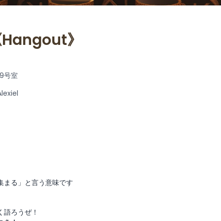
Hangout》
9号室
exiel
集まる」と言う意味です
く語ろうぜ！