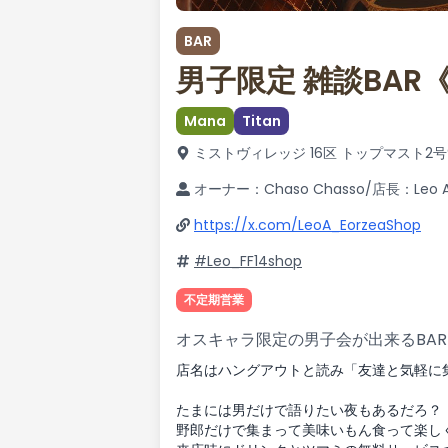
BAR
男子限定 雑談BAR《
Mana
Titan
ミストヴィレッジ 16区 トップマスト2号
オーナー：Chaso Chasso/店長：Leo Al
https://x.com/LeoA_EorzeaShop
#Leo_FF14shop
不定期営業
オスキャラ限定の男子会が出来るBAR
店名はハングアウトと読み「友達と気軽に
たまには男だけで語りたい夜もあるだろ？
野郎だけで集まって美味いもん食って楽し