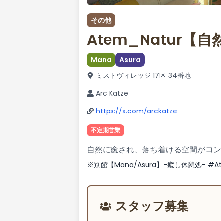
その他
Atem_Natur【
Mana
Asura
ミストヴィレッジ 17区 34番地
Arc Katze
https://x.com/arckatze
不定期営業
自然に癒され、落ち着ける空間がコン
※別館【Mana/Asura】-癒し休憩処- #
スタッフ募集