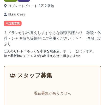
ゴブレットビュート 8区 21番地
Uluru Cess
不定期営業
ミドランがお出迎えします小さな喫茶店ぽぷり 雑談・休
憩・シャキ待ち等気軽にご利用ください！＾＾ #M_ぽ
ぷり
ほんのりレトロちっくな小さな喫茶店。オーナーはミドオス。
時々看板娘のミドメスがお出迎えさせて頂きます^^
スタッフ募集
現在募集がありません