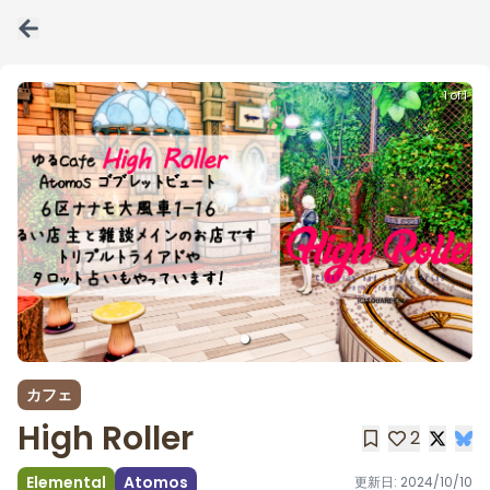
1 of 1
カフェ
High Roller
2
Elemental
Atomos
更新日:
2024/10/10