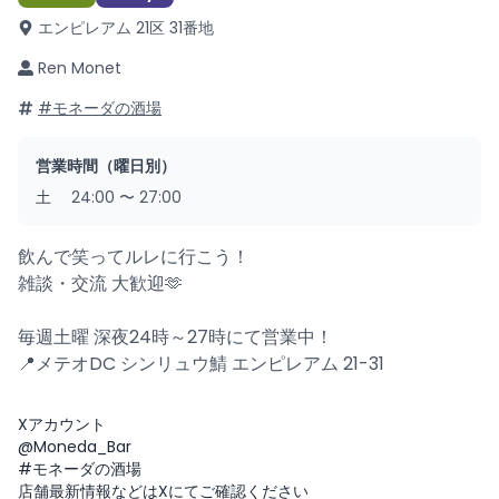
エンピレアム 21区 31番地
Ren Monet
#モネーダの酒場
営業時間（曜日別）
土
24:00
〜
27:00
飲んで笑ってルレに行こう！
雑談・交流 大歓迎🫶
毎週土曜 深夜24時～27時にて営業中！
📍メテオDC シンリュウ鯖 エンピレアム 21-31
Xアカウント
@Moneda_Bar
#モネーダの酒場
店舗最新情報などはXにてご確認ください