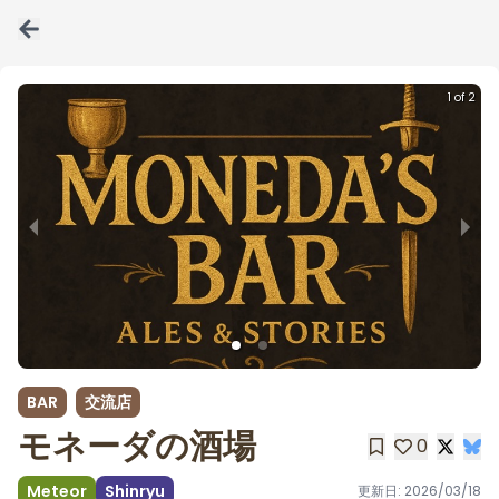
1 of 2
BAR
交流店
モネーダの酒場
0
Meteor
Shinryu
更新日:
2026/03/18