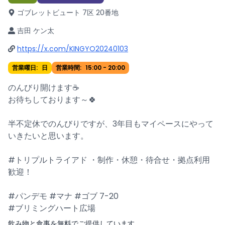
ゴブレットビュート 7区 20番地
吉田 ケン太
https://x.com/KINGYO20240103
営業曜日:
日
営業時間:
15:00
-
20:00
のんびり開けます☕
お待ちしております～🍀
半不定休でのんびりですが、3年目もマイペースにやって
いきたいと思います。
#トリプルトライアド ・制作・休憩・待合せ・拠点利用
歓迎！
#パンデモ #マナ #ゴブ 7-20
#ブリミングハート広場
飲み物と食事を無料でご提供しています。