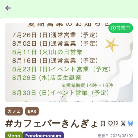
営業中
1 of 3
カフェ
BAR
#カフェバーきんぎょ
12
Mana
Pandaemonium
更新日:
2026/08/02