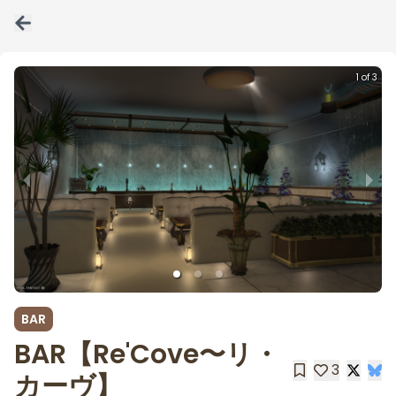
1 of 3
BAR
BAR【Re'Cove〜リ・
3
カーヴ】