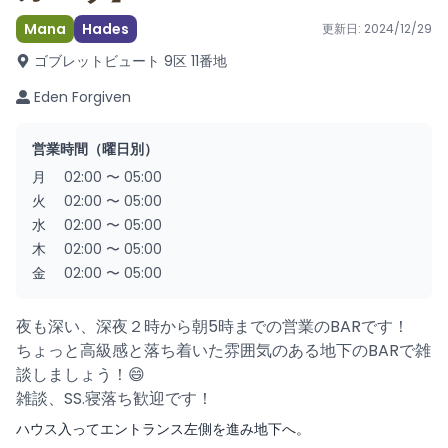
Mana
Hades
更新日:
2024/12/29
ゴブレットビュート 9区 11番地
Eden Forgiven
営業時間（曜日別）
月
02:00
〜
05:00
火
02:00
〜
05:00
水
02:00
〜
05:00
木
02:00
〜
05:00
金
02:00
〜
05:00
夜も深い、深夜２時から朝5時までの営業のBARです！
ちょっと高級感と落ち着いた雰囲気のある地下のBARで雑
談しましょう！😄
雑談、SS.寝落ち歓迎です！
ハウス入ってエントランス左側を進み地下へ。