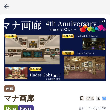
1 of 1
画廊
マナ画廊
10
Mana
Hades
更新日:
2025/08/16