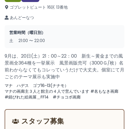
ゴブレットビュート 16区 13番地
あんどーなつ
営業時間（曜日別）
土
21:00
〜
22:00
9月は、20日(土）21：00～22：00 新生～黄金までの風
景画全364種を一挙展示 風景画販売可（3000Ｇ/枚）名
前わからなくてもコレっていうだけで大丈夫。個室にて月
ごとのテーマ展示も実施中
マナ ハデス ゴブ16-13(ナナモ）
マナの画廊主３人と館主の４人で営んでいます #名もなき画廊
#錆びれた絵画展＿FF14 #チョコボ画廊
スタッフ募集