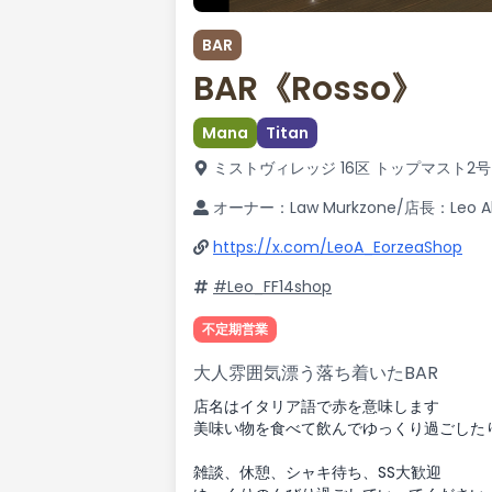
BAR
BAR《Rosso》
Mana
Titan
ミストヴィレッジ 16区 トップマスト2号
オーナー：Law Murkzone/店長：Leo Ale
https://x.com/LeoA_EorzeaShop
#Leo_FF14shop
不定期営業
大人雰囲気漂う落ち着いたBAR
店名はイタリア語で赤を意味します
美味い物を食べて飲んでゆっくり過ごした
雑談、休憩、シャキ待ち、SS大歓迎