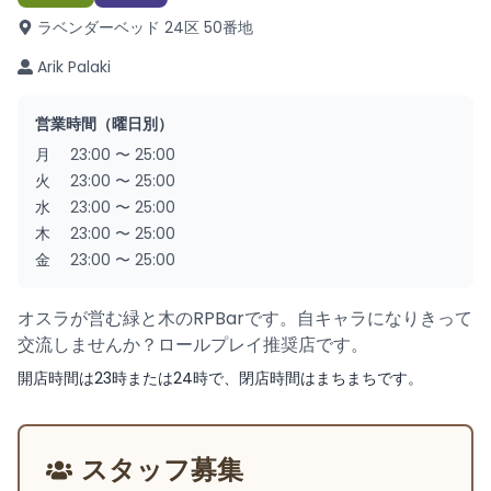
ラベンダーベッド 24区 50番地
Arik Palaki
営業時間（曜日別）
月
23:00
〜
25:00
火
23:00
〜
25:00
水
23:00
〜
25:00
木
23:00
〜
25:00
金
23:00
〜
25:00
オスラが営む緑と木のRPBarです。自キャラになりきって
交流しませんか？ロールプレイ推奨店です。
開店時間は23時または24時で、閉店時間はまちまちです。
スタッフ募集