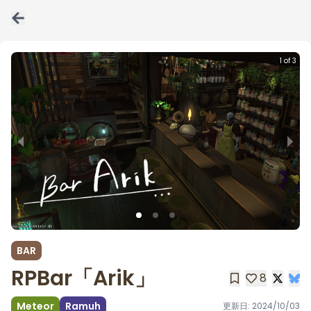
1 of 3
BAR
RPBar「Arik」
8
Meteor
Ramuh
更新日:
2024/10/03