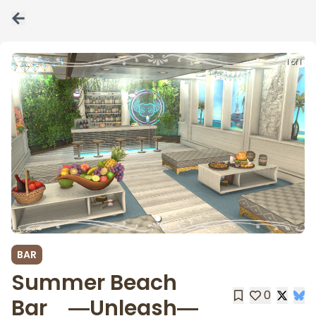
1 of 1
BAR
Summer Beach
0
Bar ―Unleash―