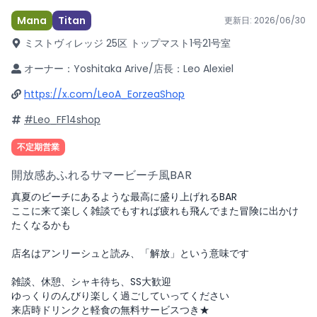
Mana
Titan
更新日:
2026/06/30
ミストヴィレッジ 25区 トップマスト1号
21号室
オーナー：Yoshitaka Arive/店長：Leo Alexiel
https://x.com/LeoA_EorzeaShop
#Leo_FF14shop
不定期営業
開放感あふれるサマービーチ風BAR
真夏のビーチにあるような最高に盛り上げれるBAR
ここに来て楽しく雑談でもすれば疲れも飛んでまた冒険に出かけ
たくなるかも
店名はアンリーシュと読み、「解放」という意味です
雑談、休憩、シャキ待ち、SS大歓迎
ゆっくりのんびり楽しく過ごしていってください
来店時ドリンクと軽食の無料サービスつき★