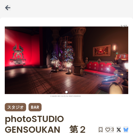
1 of 1
スタジオ
BAR
photoSTUDIO
GENSOUKAN 第２
3