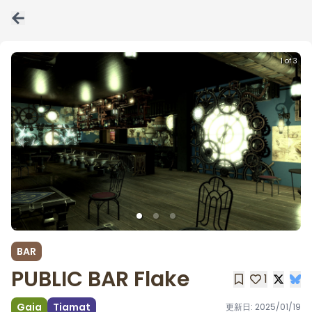
1 of 3
BAR
PUBLIC BAR Flake
1
Gaia
Tiamat
更新日:
2025/01/19