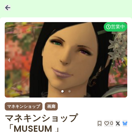
営業中
1 of 2
マネキンショップ
画廊
マネキンショップ
0
「MUSEUM 」