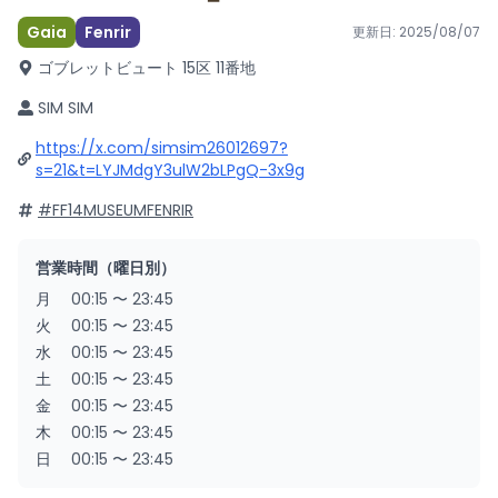
Gaia
Fenrir
更新日:
2025/08/07
ゴブレットビュート 15区 11番地
SIM SIM
https://x.com/simsim26012697?
s=21&t=LYJMdgY3ulW2bLPgQ-3x9g
#FF14MUSEUMFENRIR
営業時間（曜日別）
月
00:15
〜
23:45
火
00:15
〜
23:45
水
00:15
〜
23:45
土
00:15
〜
23:45
金
00:15
〜
23:45
木
00:15
〜
23:45
日
00:15
〜
23:45