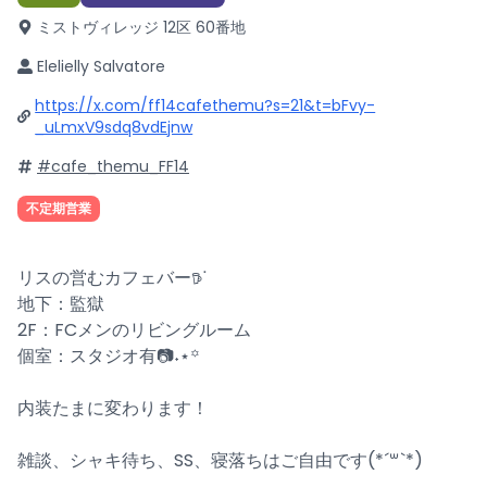
ミストヴィレッジ 12区 60番地
Elelielly Salvatore
https://x.com/ff14cafethemu?s=21&t=bFvy-
_uLmxV9sdq8vdEjnw
#cafe_themu_FF14
不定期営業
リスの営むカフェバー𖠚ᐝ
地下：監獄
2F：FCメンのリビングルーム
個室：スタジオ有📷˖⋆꙳
内装たまに変わります！
雑談、シャキ待ち、SS、寝落ちはご自由です(*´꒳`*)