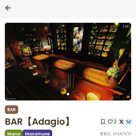
1 of 1
BAR
BAR【Adagio】
2
Mana
Masamune
更新日:
2024/11/21