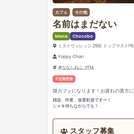
カフェ
その他
名前はまだない
Mana
Chocobo
ミストヴィレッジ 29区 トップマスト1号
Yoppy Chan
#ななしねこ_FF14
不定期営業
猫カフェになります！お疲れの貴方に
雑談、作業、放置歓迎ですー！
シャキ待ちながらでも！
スタッフ募集