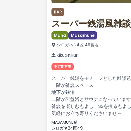
BAR
スーパー銭湯風雑
Mana
Masamune
シロガネ 24区 49番地
Kikuo·Kikuri
不定期営業
スーパー銭湯をモチーフとした雑談処
一階が雑談スペース
地下が銭湯
二階が岩盤浴とサウナになっています
雑談を楽しむもよし、SSを撮るもよ
気軽にお立ち寄りくださいませ～
MASAMUNE鯖
シロガネ24区49