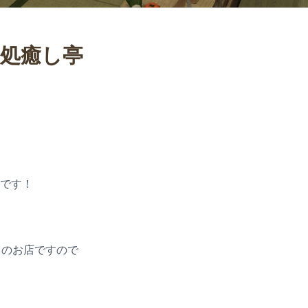
談処癒し亭
です！
しのお店ですので