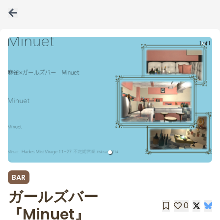
1 of 1
BAR
ガールズバー
0
『Minuet』