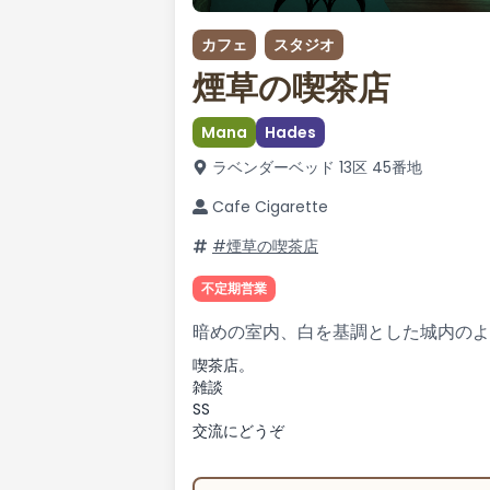
カフェ
スタジオ
煙草の喫茶店
Mana
Hades
ラベンダーベッド 13区 45番地
Cafe Cigarette
#煙草の喫茶店
不定期営業
暗めの室内、白を基調とした城内のよ
喫茶店。
雑談
SS
交流にどうぞ