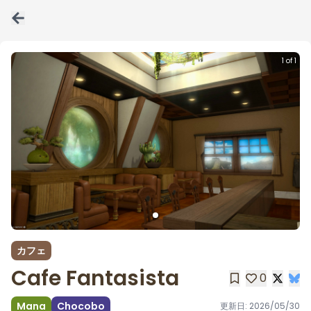
1 of 1
カフェ
Cafe Fantasista
0
Mana
Chocobo
更新日:
2026/05/30