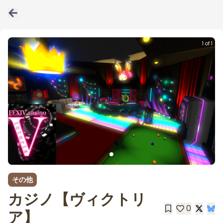
1 of 1
その他
カジノ【ヴィクトリ
0
ア】