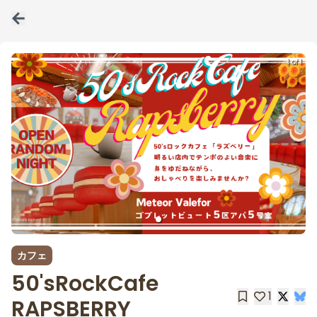
1 of 1
カフェ
50'sRockCafe
1
RAPSBERRY