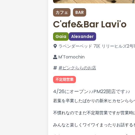
カフェ
BAR
C'afe&Bar Lavi'o
Gaia
Alexander
ラベンダーベッド 7区 リリーヒルズ2号
M'Tomochin
#ピンクららのお店
不定期営業
4/26にオープン♪♪PM22開店です♪♪
若葉を卒業したばかりの新米ヒカセンららぺ
不慣れなのでまだ不定期営業ですが営業時は
みんなと楽しくワイワイまったりお話するを目