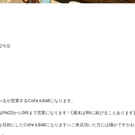
12号室
るが営業するCafe＆BARになります。
PM22から0時まで営業になります！(週末は1時に延びることあります
的にしたCafe＆BARになります♪♪ご来店頂いた方には囁かですがお食