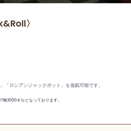
k&Roll〉
」「ロシアンジャックポット」を遊戯可能です。
1枚1000ギルとなっております。