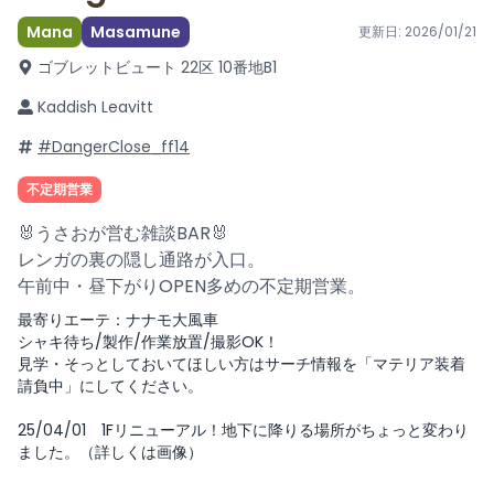
Mana
Masamune
更新日:
2026/01/21
ゴブレットビュート 22区 10番地
B1
Kaddish Leavitt
#DangerClose_ff14
不定期営業
🐰うさおが営む雑談BAR🐰
レンガの裏の隠し通路が入口。
午前中・昼下がりOPEN多めの不定期営業。
最寄りエーテ：ナナモ大風車
シャキ待ち/製作/作業放置/撮影OK！
見学・そっとしておいてほしい方はサーチ情報を「マテリア装着
請負中」にしてください。
25/04/01 1Fリニューアル！地下に降りる場所がちょっと変わり
ました。（詳しくは画像）