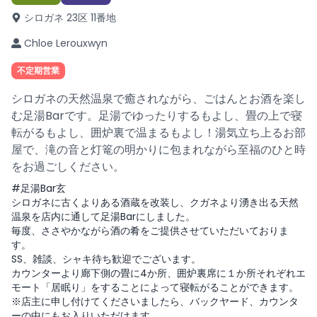
シロガネ 23区 11番地
Chloe Lerouxwyn
不定期営業
シロガネの天然温泉で癒されながら、ごはんとお酒を楽し
む足湯Barです。足湯でゆったりするもよし、畳の上で寝
転がるもよし、囲炉裏で温まるもよし！湯気立ち上るお部
屋で、滝の音と灯篭の明かりに包まれながら至福のひと時
をお過ごしください。
#足湯Bar玄
シロガネに古くよりある酒蔵を改装し、クガネより湧き出る天然
温泉を店内に通して足湯Barにしました。
毎度、ささやかながら酒の肴をご提供させていただいておりま
す。
SS、雑談、シャキ待ち歓迎でございます。
カウンターより廊下側の畳に4か所、囲炉裏席に１か所それぞれエ
モート「居眠り」をすることによって寝転がることができます。
※店主に申し付けてくださいましたら、バックヤード、カウンタ
ーの中にもお入りいただけます。