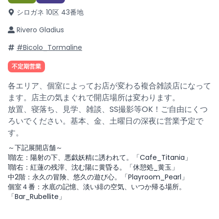
シロガネ 10区 43番地
Rivero Gladius
#Bicolo_Tormaline
不定期営業
各エリア、個室によってお店が変わる複合雑談店になって
ます。店主の気まぐれで開店場所は変わります。
放置、寝落ち、見学、雑談、SS撮影等OK！ご自由にくつ
ろいでください。基本、金、土曜日の深夜に営業予定で
す。
～下記展開店舗～
1階左：陽射の下、悪戯妖精に誘われて。「Cafe_Titania」
1階右：紅蓮の残滓、沈む陽に黄昏る。「休憩処_黄玉」
中2階：永久の冒険、悠久の遊び心。「Playroom_Pearl」
個室４番：水底の記憶、淡い緋の空気、いつか帰る場所。
「Bar_Rubellite」