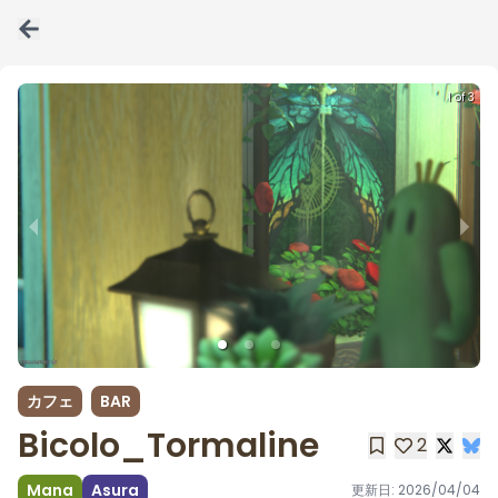
1 of 3
カフェ
BAR
Bicolo_Tormaline
2
Mana
Asura
更新日:
2026/04/04