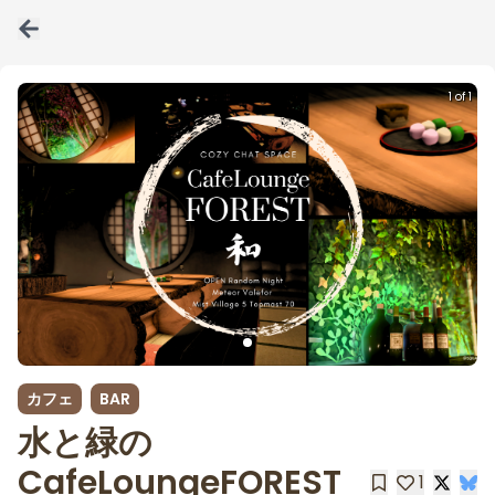
1 of 1
カフェ
BAR
水と緑の
CafeLoungeFOREST
1