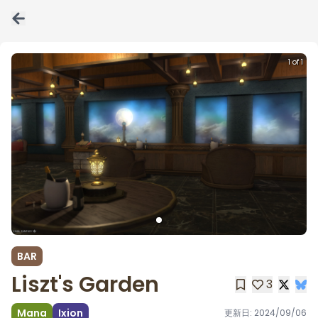
1 of 1
BAR
Liszt's Garden
3
Mana
Ixion
更新日:
2024/09/06