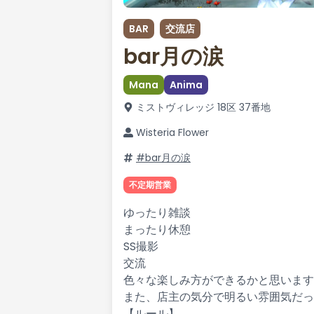
BAR
交流店
bar月の涙
Mana
Anima
ミストヴィレッジ 18区 37番地
Wisteria Flower
#bar月の涙
不定期営業
ゆったり雑談
まったり休憩
SS撮影
交流
色々な楽しみ方ができるかと思います
また、店主の気分で明るい雰囲気だっ
【ルール】