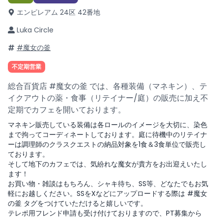
エンピレアム 24区 42番地
Luka Circle
#魔女の釜
不定期営業
総合百貨店 #魔女の釜 では、各種装備（マネキン）、テ
イクアウトの薬・食事（リテイナー/庭）の販売に加え不
定期でカフェを開いております。
マネキン販売している装備は各ロールのイメージを大切に、染色
まで拘ってコーディネートしております。庭に待機中のリテイナ
ーは調理師のクラスクエストの納品対象を1食＆3食単位で販売し
ております。
そして地下のカフェでは、気紛れな魔女が貴方をお出迎えいたし
ます！
お買い物・雑談はもちろん、シャキ待ち、SS等、どなたでもお気
軽にお越しください。SSをXなどにアップロードする際は #魔女
の釜 タグをつけていただけると嬉しいです。
テレポ用フレンド申請も受け付けておりますので、PT募集から