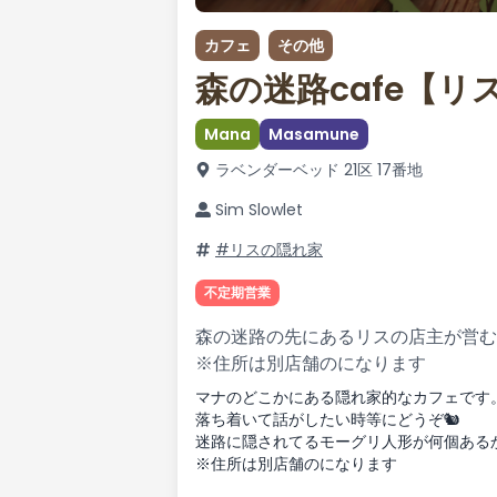
カフェ
その他
森の迷路cafe【リ
Mana
Masamune
ラベンダーベッド 21区 17番地
Sim Slowlet
#リスの隠れ家
不定期営業
森の迷路の先にあるリスの店主が営む
※住所は別店舗のになります
マナのどこかにある隠れ家的なカフェです
落ち着いて話がしたい時等にどうぞ🐿️
迷路に隠されてるモーグリ人形が何個ある
※住所は別店舗のになります